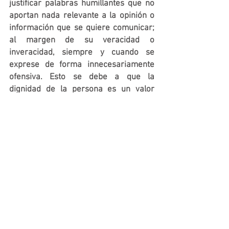
justificar palabras humillantes que no 
aportan nada relevante a la opinión o 
información que se quiere comunicar; 
al margen de su veracidad o 
inveracidad, siempre y cuando se 
exprese de forma innecesariamente 
ofensiva. Esto se debe a que la 
dignidad de la persona es un valor 
fundamental en nuestra Constitución 
(artículo 10.1 CE) y es la base de todos 
los derechos, incluida la libertad de 
expresión.
Ver todo
Entradas recientes