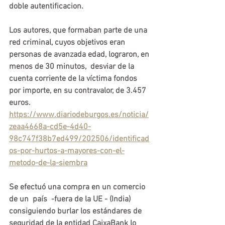
doble autentificacion. 
Los autores, que formaban parte de una 
red criminal, cuyos objetivos eran  
personas de avanzada edad, lograron, en 
menos de 30 minutos,  desviar de la 
cuenta corriente de la víctima fondos 
por importe, en su contravalor, de 3.457 
euros. 
https://www.diariodeburgos.es/noticia/
zeaa4668a-cd5e-4d40-
98c747f38b7ed499/202506/identificad
os-por-hurtos-a-mayores-con-el-
metodo-de-la-siembra
Se efectuó una compra en un comercio 
de un  país  -fuera de la UE - (India) 
consiguiendo burlar los estándares de 
seguridad de la entidad CaixaBank lo 