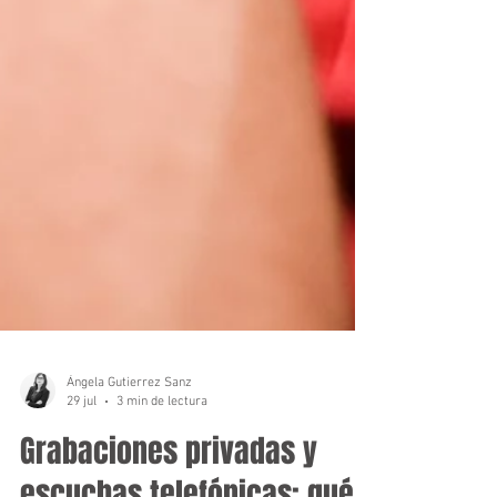
Ángela Gutierrez Sanz
29 jul
3 min de lectura