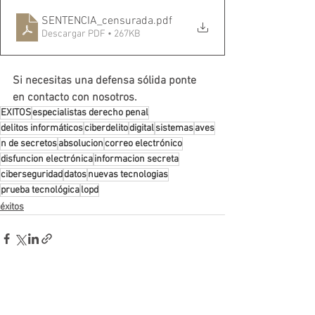
SENTENCIA_censurada
.pdf
Descargar PDF • 267KB
Si necesitas una defensa sólida ponte 
en contacto con nosotros. 
EXITOS
especialistas derecho penal
delitos informáticos
ciberdelito
digital
sistemas
aves
n de secretos
absolucion
correo electrónico
disfuncion electrónica
informacion secreta
ciberseguridad
datos
nuevas tecnologias
prueba tecnológica
lopd
éxitos